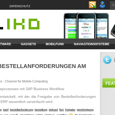
DATENSCHUTZ
FTWARE
GADGETS
MOBILFUNK
NAVIAGTIONSSYSTEME
ET-PCS
VERTRÄGE & TARIFE
-BESTELLANFORDERUNGEN AM
oco - Channel für Mobile Computing
FEA
abeprozesses mit SAP Business Workflow
ntwickelt, mit der die Freigabe von Bestellanforderungen
ERP wesentlich vereinfacht wird.
p
,
banf
,
bestellanforderung
,
bestellung
,
einkauf
,
fiori
,
freigabe
,
genehmigung
,
ng
,
sap
,
sapui5
,
smartphone
,
tablet
,
windows
,
workflow
No Comments »