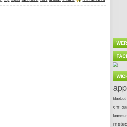
WER
FAC
WIC
app
bluetoot
crm
du
kommuni
meteo