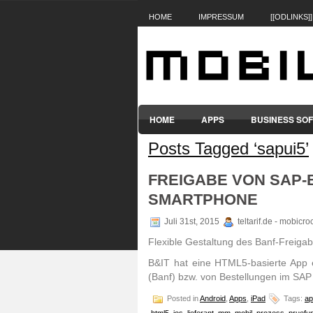
HOME
IMPRESSUM
[[ODLINKS]]
HOME
APPS
BUSINESS SO
Posts Tagged ‘sapui5’
SMARTPHONES & HANDYS
TABL
FREIGABE VON SAP
SMARTPHONE
Juli 31st, 2015
teltarif.de - mobicr
Flexible Gestaltung des Banf-Freig
B&IT hat eine HTML5-basierte App e
(Banf) bzw. von Bestellungen im SAP 
Posted in
Android
,
Apps
,
iPad
Tags:
ap
html5
,
ios
,
lieferant
,
mm
,
mobil
,
prozess
,
pruefu