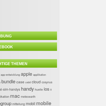
BUNG
EBOOK
HTIGE THEMEN
apple
app-entwicklung
applikation
bundle
case
cloud
h
cosynus
cebit
handy
ios
al-sim-handys
huelle
it
mac
kation
meteoearth
mobile
group
mobil
mitteilung