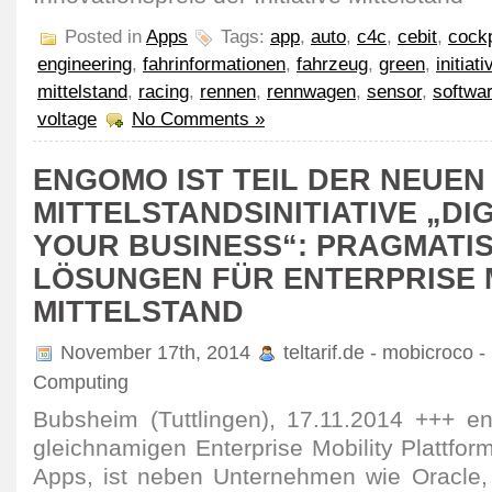
Posted in
Apps
Tags:
app
,
auto
,
c4c
,
cebit
,
cockp
engineering
,
fahrinformationen
,
fahrzeug
,
green
,
initiati
mittelstand
,
racing
,
rennen
,
rennwagen
,
sensor
,
softwa
voltage
No Comments »
ENGOMO IST TEIL DER NEUEN
MITTELSTANDSINITIATIVE „DIG
YOUR BUSINESS“: PRAGMATI
LÖSUNGEN FÜR ENTERPRISE M
MITTELSTAND
November 17th, 2014
teltarif.de - mobicroco 
Computing
Bubsheim (Tuttlingen), 17.11.2014 +++ e
gleichnamigen Enterprise Mobility Plattfo
Apps, ist neben Unternehmen wie Oracle,