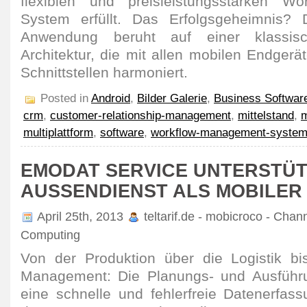
flexiblen und preisleistungsstarken Wo
System erfüllt. Das Erfolgsgeheimnis? D
Anwendung beruht auf einer klassisch
Architektur, die mit allen mobilen Endger
Schnittstellen harmoniert.
Posted in
Android
,
Bilder Galerie
,
Business Softwar
crm
,
customer-relationship-management
,
mittelstand
,
m
multiplattform
,
software
,
workflow-management-syste
EMODAT SERVICE UNTERSTÜT
AUSSENDIENST ALS MOBILER 
April 25th, 2013
teltarif.de - mobicroco - Chan
Computing
Von der Produktion über die Logistik bi
Management: Die Planungs- und Ausführu
eine schnelle und fehlerfreie Datenerfas