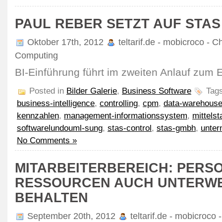
PAUL REBER SETZT AUF STAS
Oktober 17th, 2012
teltarif.de - mobicroco - C
Computing
BI-Einführung führt im zweiten Anlauf zum E
Posted in
Bilder Galerie
,
Business Software
Tag
business-intelligence
,
controlling
,
cpm
,
data-warehous
kennzahlen
,
management-informationssystem
,
mittelst
softwarelundouml-sung
,
stas-control
,
stas-gmbh
,
unter
No Comments »
MITARBEITERBEREICH: PERS
RESSOURCEN AUCH UNTERWE
BEHALTEN
September 20th, 2012
teltarif.de - mobicroco 