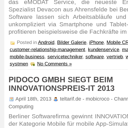
das eMODAT Service, die neueste En
Spezialist Devacon aus Ahrensfelde bei Berl
Software lassen sich Arbeitsabläufe und
unkompliziert via Smartphone und Tablet
profitieren beispielsweise die Fachkräfte i
Posted in
Android
,
Bilder Galerie
,
iPhone
,
Mobile C
customer-relationship-management
,
kundenservice
,
ma
mobile-business
,
servicetechniker
,
software
,
vertrieb
,
systmen
No Comments »
PIDOCO GMBH SIEGT BEIM
INNOVATIONSPREIS-IT 2013
April 18th, 2013
teltarif.de - mobicroco - Chan
Computing
Berliner Softwarefirma gewinnt INNOVATI
der Kategorie Mobile für mobile App-Simula