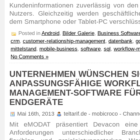
Kundeninformationen zuverlässig von den
Nutzers. Gleichzeitig werden geschäftlich
dem Smartphone oder Tablet-PC verschlüss
Posted in
Android
,
Bilder Galerie
,
Business Softwar
crm
,
customer-relationship-management
,
datenbank
,
g
mittelstand
,
mobile-business
,
software
,
sql
,
workflow-
No Comments »
UNTERNEHMEN WÜNSCHEN S
ANPASSUNGSFÄHIGE WORKF
MANAGEMENT-SOFTWARE FÜR
ENDGERÄTE
Mai 16th, 2013
teltarif.de - mobicroco - Chan
Mit eMODAT präsentiert Devacon eine 
Anforderungen unterschiedlicher Br