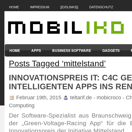
HOME
IMPRESSUM
[[ODLINKS]]
DATENSCHUTZ
HOME
APPS
BUSINESS SOFTWARE
GADGETS
Posts Tagged ‘mittelstand’
SMARTPHONES & HANDYS
TABLET-PCS
VERTRÄGE & TAR
INNOVATIONSPREIS IT: C4C GE
INTELLIGENTEN APPS INS RE
Februar 19th, 2015
teltarif.de - mobicroco - C
Computing
Der Software-Spezialist aus Braunschweig q
der „Green-Voltage-Racing App“ für di
Innovationspreis der Initiative Mittelstand