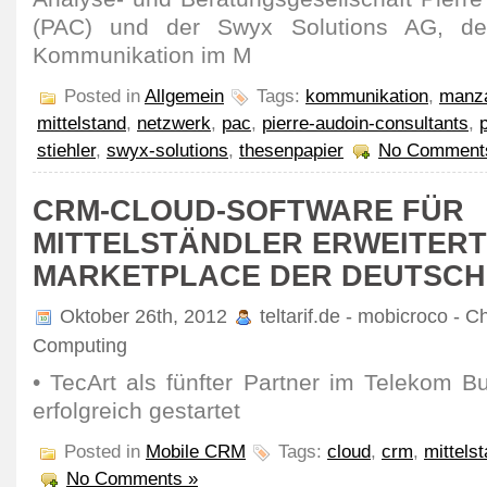
(PAC) und der Swyx Solutions AG, dem
Kommunikation im M
Posted in
Allgemein
Tags:
kommunikation
,
manz
mittelstand
,
netzwerk
,
pac
,
pierre-audoin-consultants
,
stiehler
,
swyx-solutions
,
thesenpapier
No Comment
CRM-CLOUD-SOFTWARE FÜR
MITTELSTÄNDLER ERWEITERT
MARKETPLACE DER DEUTSCH
Oktober 26th, 2012
teltarif.de - mobicroco - C
Computing
• TecArt als fünfter Partner im Telekom B
erfolgreich gestartet
Posted in
Mobile CRM
Tags:
cloud
,
crm
,
mittels
No Comments »